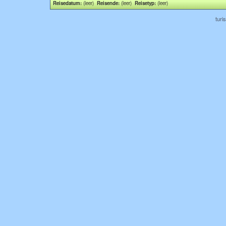
Reisedatum:
(leer)
Reisende:
(leer)
Reisetyp:
(leer)
turi