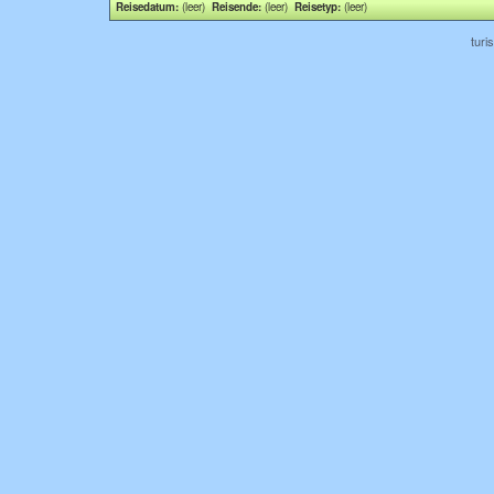
Reisedatum:
(leer)
Reisende:
(leer)
Reisetyp:
(leer)
turi