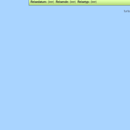
Reisedatum:
(leer)
Reisende:
(leer)
Reisetyp:
(leer)
turi