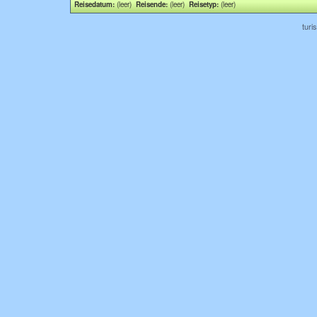
Reisedatum:
(leer)
Reisende:
(leer)
Reisetyp:
(leer)
turi